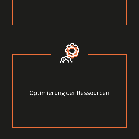
morgen noch wettbewerbsstark profitieren.
Wir zeigen Ihnen auf, wie Sie Ihre Ressourcen weiter
optimieren können, um Ihren Unternehmenserfolg
Optimierung der Ressourcen
ganzheitlich auszuschöpfen.