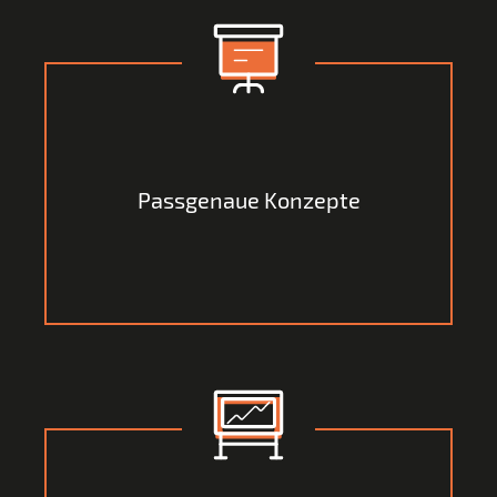
Nach unserer umfangreichen Analyse erhalten Sie ein
passgenaues Konzept, mit dem Sie direkt die für Sie
Passgenaue Konzepte
optimale Strategie in Richtung Zukunft fahren können.