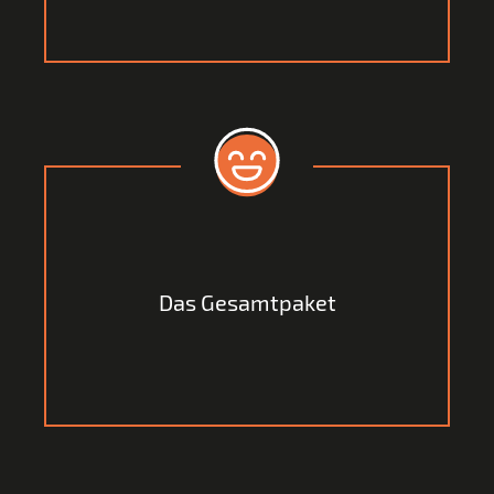
Zur optimalen Ausschöpfung Ihrer
Unternehmensstrategie liefern wir Ihnen aus einer
Das Gesamtpaket
Vielzahl von Partnern ein ganzeinheitliches Paket,
sowohl online, als auch offline.