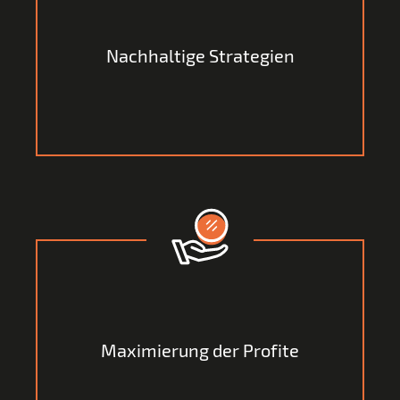
Unsere Beratung richtet sich nach einem Stufenplan,
um den Ausblick kurz-, mittel- und langfristig zu
Nachhaltige Strategien
gewährleisten.
Ziel unserer Beratung und Konzeptionierung ist es vor
allem nachhaltige Gewinnsteigerungen stattfinden zu
Maximierung der Profite
lassen.